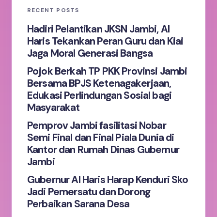
RECENT POSTS
Your Comment *
Hadiri Pelantikan JKSN Jambi, Al
Haris Tekankan Peran Guru dan Kiai
Jaga Moral Generasi Bangsa
Pojok Berkah TP PKK Provinsi Jambi
Bersama BPJS Ketenagakerjaan,
Save my name and email in this browser for the
Edukasi Perlindungan Sosial bagi
next time I comment.
Masyarakat
Pemprov Jambi fasilitasi Nobar
Submit Comment
Semi Final dan Final Piala Dunia di
Kantor dan Rumah Dinas Gubernur
Jambi
Gubernur Al Haris Harap Kenduri Sko
Jadi Pemersatu dan Dorong
Perbaikan Sarana Desa