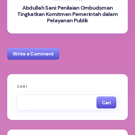
Abdullah Sani: Penilaian Ombudsman
Tingkatkan Komitmen Pemerintah dalam
Pelayanan Publik
Write a Comment
Alamat email Anda tidak akan dipublikasikan.
Ruas
CARI
yang wajib ditandai
*
Cari
Name *
Email *