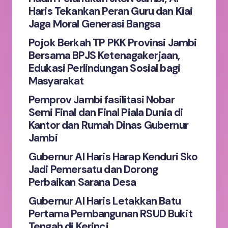
Haris Tekankan Peran Guru dan Kiai
Jaga Moral Generasi Bangsa
Pojok Berkah TP PKK Provinsi Jambi
Bersama BPJS Ketenagakerjaan,
Save my name and email in this browser for the
Edukasi Perlindungan Sosial bagi
next time I comment.
Masyarakat
Pemprov Jambi fasilitasi Nobar
Submit Comment
Semi Final dan Final Piala Dunia di
Kantor dan Rumah Dinas Gubernur
Jambi
Gubernur Al Haris Harap Kenduri Sko
Jadi Pemersatu dan Dorong
Perbaikan Sarana Desa
Gubernur Al Haris Letakkan Batu
Pertama Pembangunan RSUD Bukit
Tengah di Kerinci