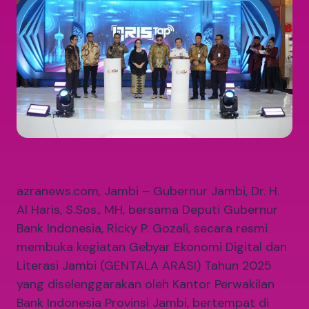
azranews.com, Jambi – Gubernur Jambi, Dr. H.
Al Haris, S.Sos., MH, bersama Deputi Gubernur
Bank Indonesia, Ricky P. Gozali, secara resmi
membuka kegiatan Gebyar Ekonomi Digital dan
Literasi Jambi (GENTALA ARASI) Tahun 2025
yang diselenggarakan oleh Kantor Perwakilan
Bank Indonesia Provinsi Jambi, bertempat di