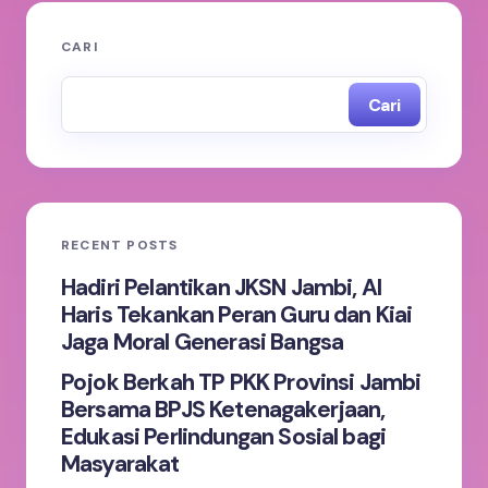
Alamat email Anda tidak akan dipublikasikan.
Ruas
CARI
yang wajib ditandai
*
Cari
Name *
Email *
RECENT POSTS
Your Comment *
Hadiri Pelantikan JKSN Jambi, Al
Haris Tekankan Peran Guru dan Kiai
Jaga Moral Generasi Bangsa
Pojok Berkah TP PKK Provinsi Jambi
Bersama BPJS Ketenagakerjaan,
Save my name and email in this browser for the
Edukasi Perlindungan Sosial bagi
next time I comment.
Masyarakat