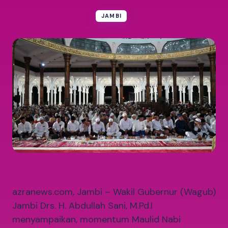
JAMBI
azranews.com, Jambi – Wakil Gubernur (Wagub)
Jambi Drs. H. Abdullah Sani, M.Pd.I
menyampaikan, momentum Maulid Nabi