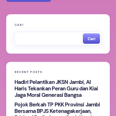
Alamat email Anda tidak akan dipublikasikan.
Ruas
CARI
yang wajib ditandai
*
Cari
Name *
Email *
RECENT POSTS
Your Comment *
Hadiri Pelantikan JKSN Jambi, Al
Haris Tekankan Peran Guru dan Kiai
Jaga Moral Generasi Bangsa
Pojok Berkah TP PKK Provinsi Jambi
Bersama BPJS Ketenagakerjaan,
Save my name and email in this browser for the