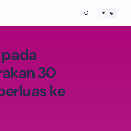
s pada
rakan 30
perluas ke