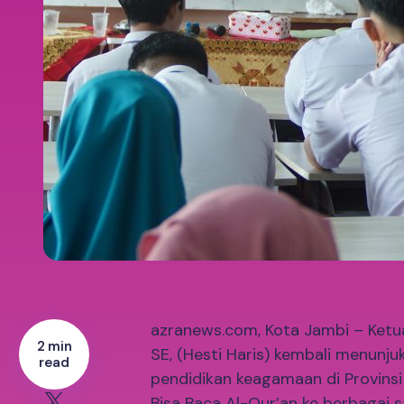
azranews.com, Kota Jambi – Ketua 
2 min
SE, (Hesti Haris) kembali menun
read
pendidikan keagamaan di Provinsi
Bisa Baca Al-Qur’an ke berbagai 