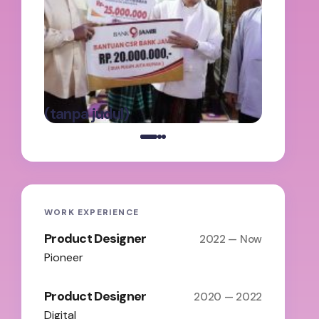
oleh A
100 H
Abdul
Keter
Panga
oleh Admin
Batas
on
Maret 5,
(tanpa judul)
2025
WORK EXPERIENCE
Product Designer
2022 — Now
Pioneer
Product Designer
2020 — 2022
Digital