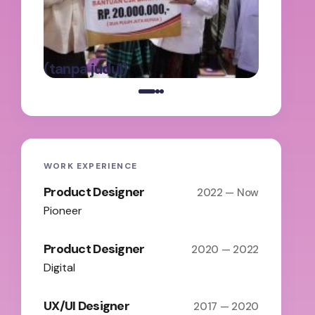
Keter
Panga
oleh Admin
Batas
on
Maret 5,
(tanpa judul)
2025
WORK EXPERIENCE
Product Designer
2022 — Now
Pioneer
Product Designer
2020 — 2022
Digital
UX/UI Designer
2017 — 2020