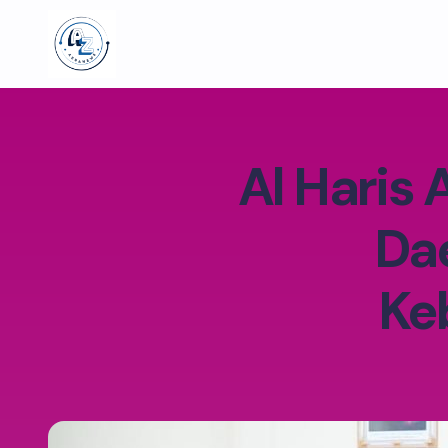
Al Haris
Da
Ke