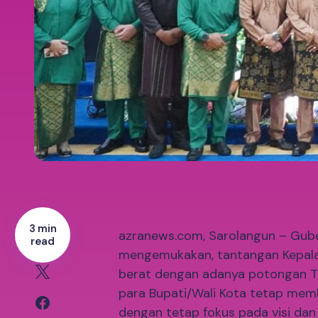
3 min
azranews.com, Sarolangun – Gubern
read
mengemukakan, tantangan Kepala
berat dengan adanya potongan TKD
para Bupati/Wali Kota tetap m
dengan tetap fokus pada visi da