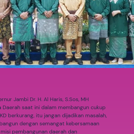
ur Jambi Dr. H. Al Haris, S.Sos, MH
 Daerah saat ini dalam membangun cukup
 berkurang, itu jangan dijadikan masalah,
embangun dengan semangat kebersamaan
n misi pembangunan daerah dan