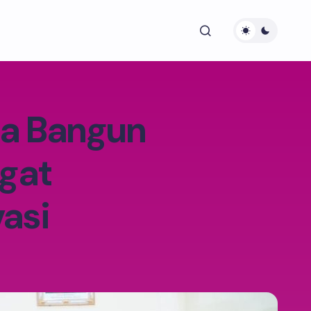
ta Bangun
gat
asi