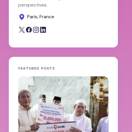
perspectives.
Paris, France
FEATURED POSTS
JAMBI
oleh A
100 H
Abdul