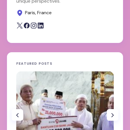
unique perspectives.
Paris, France
FEATURED POSTS
JA
ole
100
Ab