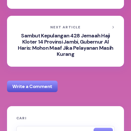
NEXT ARTICLE
Sambut Kepulangan 428 Jemaah Haji
Kloter 14 Provinsi Jambi, Gubernur Al
Haris: Mohon Maaf Jika Pelayanan Masih
Kurang
Write a Comment
Alamat email Anda tidak akan dipublikasikan.
Ruas
CARI
yang wajib ditandai
*