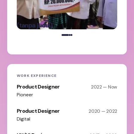
Ke
Pa
Ba
oleh Admin
(tanpa judul)
on
Maret 5, 2025
WORK EXPERIENCE
Product Designer
2022 — Now
Pioneer
Product Designer
2020 — 2022
Digital