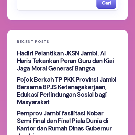
Cari
Name *
Email *
RECENT POSTS
Your Comment *
Hadiri Pelantikan JKSN Jambi, Al
Haris Tekankan Peran Guru dan Kiai
Jaga Moral Generasi Bangsa
Pojok Berkah TP PKK Provinsi Jambi
Bersama BPJS Ketenagakerjaan,
Save my name and email in this browser for the
Edukasi Perlindungan Sosial bagi
next time I comment.
Masyarakat
Pemprov Jambi fasilitasi Nobar
Submit Comment
Semi Final dan Final Piala Dunia di
Kantor dan Rumah Dinas Gubernur