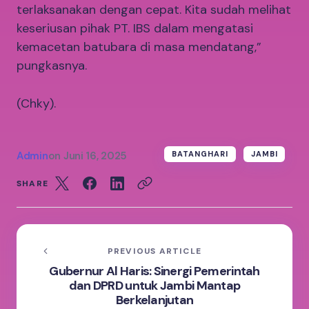
terlaksanakan dengan cepat. Kita sudah melihat
keseriusan pihak PT. IBS dalam mengatasi
kemacetan batubara di masa mendatang,”
pungkasnya.
(Chky).
Admin
on
Juni 16, 2025
BATANGHARI
JAMBI
SHARE
PREVIOUS ARTICLE
Gubernur Al Haris: Sinergi Pemerintah
dan DPRD untuk Jambi Mantap
Berkelanjutan