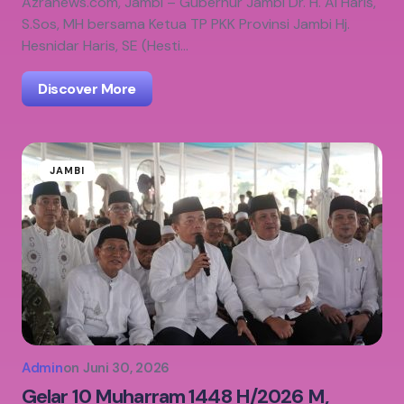
Azranews.com, Jambi – Gubernur Jambi Dr. H. Al Haris,
S.Sos, MH bersama Ketua TP PKK Provinsi Jambi Hj.
Hesnidar Haris, SE (Hesti…
Discover More
JAMBI
Admin
on
Juni 30, 2026
Gelar 10 Muharram 1448 H/2026 M,