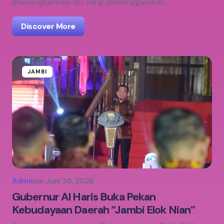
Bhayangkara ke-80 yang diselenggarakan…
Discover More
JAMBI
Admin
on
Juni 30, 2026
Gubernur Al Haris Buka Pekan
Kebudayaan Daerah “Jambi Elok Nian”