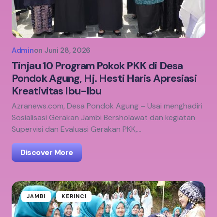
Admin
on
Juni 28, 2026
Tinjau 10 Program Pokok PKK di Desa
Pondok Agung, Hj. Hesti Haris Apresiasi
Kreativitas Ibu-Ibu
Azranews.com, Desa Pondok Agung – Usai menghadiri
Sosialisasi Gerakan Jambi Bersholawat dan kegiatan
Supervisi dan Evaluasi Gerakan PKK,…
Discover More
JAMBI
KERINCI