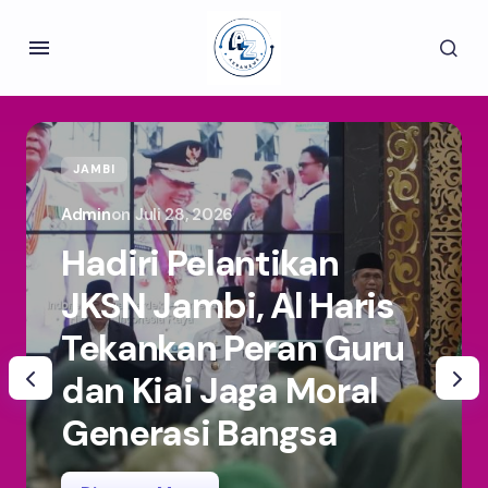
JAMBI
Admin
on
Juli 28, 2026
Hadiri Pelantikan
JKSN Jambi, Al Haris
Tekankan Peran Guru
dan Kiai Jaga Moral
Generasi Bangsa