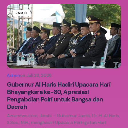
JAMBI
Admin
on
Juli 22, 2026
Gubernur Al Haris Hadiri Upacara Hari
Bhayangkara ke-80, Apresiasi
Pengabdian Polri untuk Bangsa dan
Daerah
Azranews.com, Jambi – Gubernur Jambi, Dr. H. Al Haris,
S.Sos., M.H., menghadiri Upacara Peringatan Hari